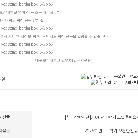
"box-sizing: border-box;"></o:p>
보건대학교 학칙 신
·
구조문 대비표
1
부
.
보건대학교 학칙 전문
1
부
.
끝
.
"box-sizing: border-box;"></o:p>
 홈페이지
"
학사정보
-
학칙
"
란에서도 학칙 전문을 열람할 수 있습니다
.
"box-sizing: border-box;"></o:p>
"box-sizing: border-box;"></o:p>
보건대학교 교무처
(
교무지원팀
)
02.대구보건대학교+
파일
01.대구보건대
이전글
[한국장학재단]2026년 1학기 고졸후학
다음글
2026학년도 1학기 보건안전