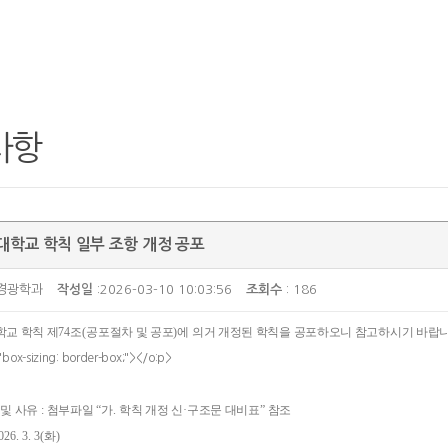
사항
학교 학칙 일부 조항 개정 공포
안경광학과
작성일
:2026-03-10 10:03:56
조회수
: 186
교 학칙 제
74
조
(
공포절차 및 공포
)
에 의거 개정된 학칙을 공포하오니 참고하시기 바랍
"box-sizing: border-box;"></o:p>
 및 사유
:
첨부파일
“
가
.
학칙 개정 신
·
구조문 대비표
”
참조
026. 3. 3(
화
)