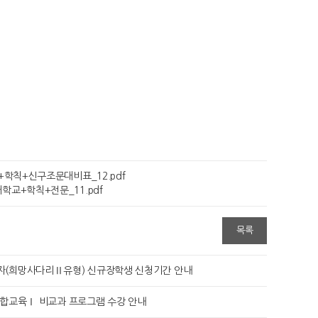
학칙+신구조문대비표_12.pdf
학교+학칙+전문_11.pdf
목록
습자(희망사다리Ⅱ유형) 신규장학생 신청기간 안내
융합교육Ⅰ 비교과 프로그램 수강 안내