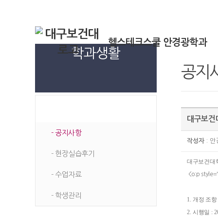
헬스테크스쿨 안경광학과
학과생활
공지
학과생활
대구보건대
- 공지사항
작성자
: 
- 현장실습후기
대구보건대학
- 수업자료
<o:p style=
- 학생관리
1.
개정 조항
2.
시행일
: 2