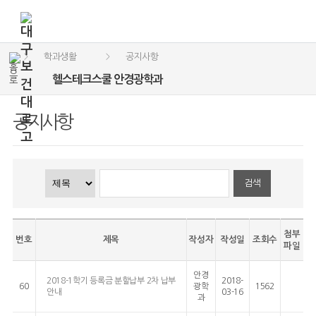
학과생활
공지사항
>
>
헬스테크스쿨 안경광학과
공지사항
검색
첨부
번호
제목
작성자
작성일
조회수
파일
안경
2018-1학기 등록금 분할납부 2차 납부
2018-
60
광학
1562
안내
03-16
과