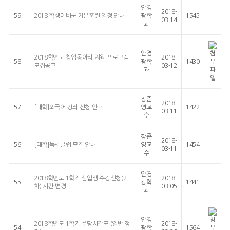
안경
2018-
59
2018 학생예비군 기본훈련 일정 안내
광학
1545
03-14
과
안경
2018학년도 창업동아리 지원 프로그램
2018-
58
광학
1430
모집공고
03-12
과
장준
2018-
57
[대학]외국어 강좌 신청 안내
영교
1422
03-11
수
장준
2018-
56
[대학]독서클럽 모집 안내
영교
1454
03-11
수
안경
2018학년도 1학기 신입생 수강신청(2
2018-
55
광학
1441
차) 시간 변경 ...
03-05
과
안경
2018학년도 1학기 주당시간표 (일반 정
2018-
54
광학
1564