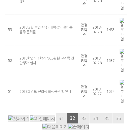
정)
02-28
과
안경
2018.3월 보건소식 - 대학생의 올바른
2018-
53
광학
1483
음주 문화를 ...
02-28
과
안경
2018학년도 1학기 NCS관련 교과목 진
2018-
52
광학
1537
단평가 실시 ...
02-28
과
안경
2018-
51
2018학년도 신입생 학생증 신청 안내
광학
1574
02-27
과
31
32
33
34
35
36